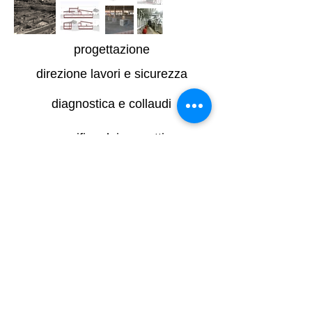
progettazione
direzione lavori e sicurezza
diagnostica e collaudi
verifica dei progetti
KAIROS ENGINEERING Srl
- Via Magnagrecia
84 - 00183
Roma
Reg. Impr. Roma n°
12386591007
- REA n
1370328
– C.F. e P. IVA n°
12386591007
- Cap. Soc. € 10.000,00 i.v. -
segreteria@pec.kairoseng.com